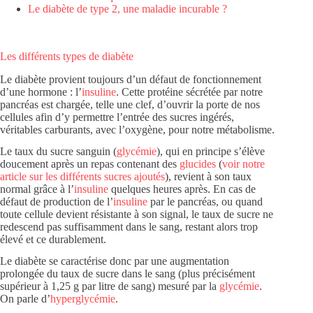
Le diabète de type 2, une maladie incurable ?
Les différents types de diabète
Le diabète provient toujours d’un défaut de fonctionnement
d’une hormone : l’
insuline
. Cette protéine sécrétée par notre
pancréas est chargée, telle une clef, d’ouvrir la porte de nos
cellules afin d’y permettre l’entrée des sucres ingérés,
véritables carburants, avec l’oxygène, pour notre métabolisme.
Le taux du sucre sanguin (
glycémie
), qui en principe s’élève
doucement après un repas contenant des
glucides
(
voir notre
article sur les différents sucres ajoutés
), revient à son taux
normal grâce à l’
insuline
quelques heures après. En cas de
défaut de production de l’
insuline
par le pancréas, ou quand
toute cellule devient résistante à son signal, le taux de sucre ne
redescend pas suffisamment dans le sang, restant alors trop
élevé et ce durablement.
Le diabète se caractérise donc par une augmentation
prolongée du taux de sucre dans le sang (plus précisément
supérieur à 1,25 g par litre de sang) mesuré par la
glycémie
.
On parle d’
hyperglycémie
.