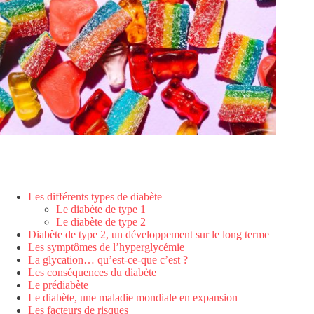
Les différents types de diabète
Le diabète de type 1
Le diabète de type 2
Diabète de type 2, un développement sur le long terme
Les symptômes de l’hyperglycémie
La glycation… qu’est-ce-que c’est ?
Les conséquences du diabète
Le prédiabète
Le diabète, une maladie mondiale en expansion
Les facteurs de risques