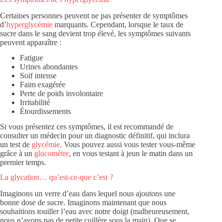
Certaines personnes peuvent ne pas présenter de symptômes
d’
hyperglycémie
marquants. Cependant, lorsque le taux de
sucre dans le sang devient trop élevé, les symptômes suivants
peuvent apparaître :
Fatigue
Urines abondantes
Soif intense
Faim exagérée
Perte de poids involontaire
Irritabilité
Étourdissements
Si vous présentez ces symptômes, il est recommandé de
consulter un médecin pour un diagnostic définitif, qui inclura
un test de
glycémie
. Vous pouvez aussi vous tester vous-même
grâce à un
glucomètre
, en vous testant à jeun le matin dans un
premier temps.
La glycation… qu’est-ce-que c’est ?
Imaginons un verre d’eau dans lequel nous ajoutons une
bonne dose de sucre. Imaginons maintenant que nous
souhaitions touiller l’eau avec notre doigt (malheureusement,
nous n’avons pas de petite cuillère sous la main). Que se